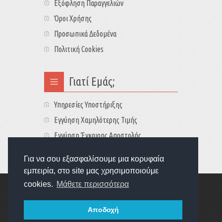
Εξόφληση Παραγγελιών
Όροι Χρήσης
Προσωπικά Δεδομένα
Πολιτική Cookies
Γιατί Εμάς;
Υπηρεσίες Υποστήριξης
Εγγύηση Χαμηλότερης Τιμής
Εγγύηση Έγκαιρης Αποστολής
Τιμές - Διαθεσιμότητες
Για να σου εξασφαλίσουμε μια κορυφαία
εμπειρία, στο site μας χρησιμοποιούμε
cookies.
Μάθετε περισσότερα
Copyright © 2022
GameExplorers
Οι τιμές περιλαμβάνουν ΦΠΑ 24%
Αποδοχή