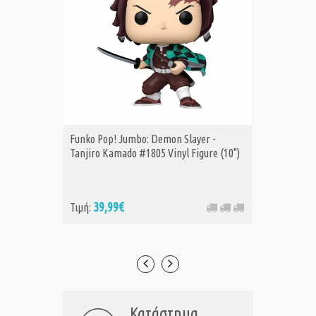
Funko Pop! Jumbo: Demon Slayer -
Funko P
Α
Tanjiro Kamado #1805 Vinyl Figure (10")
Daima - 
39,99€
14
Τιμή:
Τιμή:
Κατάστημα