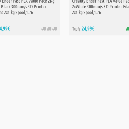
y Ender Fast PLA Value Pack 2Kg
Creality Ender Fast PLA Value Pa
ΑΓΟΡΑ
- Black 300mm/s 3D Printer
2xWhite 300mm/s 3D Printer Fil
t 2x1 kg Spool,1.76
2x1 kg Spool,1.76
4,99€
24,99€
Τιμή: