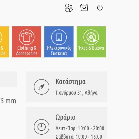
Ο
Το
Σύνδεση
Λογαριασμός
Καλάθι
μου
μου
 &
Clothing &
Ηλεκτρονικές
Ήχος & Εικόνα
les
Accessories
Συσκευές
Κατάστημα
Πανόρμου 31, Αθήνα
.75 mm
Ωράριο
Δευτ-Παρ: 10:00 - 20:00
Σάββατο: 10:00 - 16:00