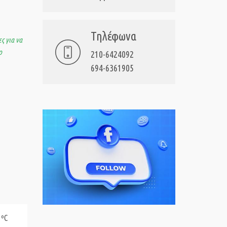
Τηλέφωνα
ς για να
ο
210-6424092
694-6361905
 ºC