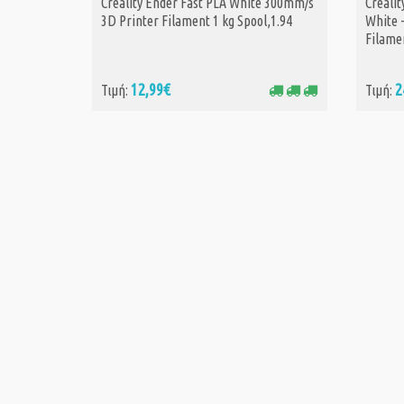
Creality Ender Fast PLA White 300mm/s
Crealit
ΑΓΟΡΑ
3D Printer Filament 1 kg Spool,1.94
White 
Filamen
12,99€
2
Τιμή:
Τιμή: