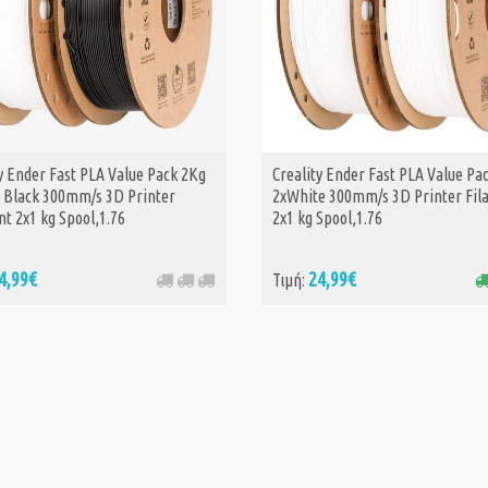
y Ender Fast PLA Value Pack 2Kg
Creality Ender Fast PLA Value Pa
ΑΓΟΡΑ
- Black 300mm/s 3D Printer
2xWhite 300mm/s 3D Printer Fil
t 2x1 kg Spool,1.76
2x1 kg Spool,1.76
4,99€
24,99€
Τιμή: