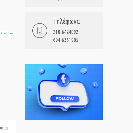
Τηλέφωνα
210-6424092
ς για να
694-6361905
ο
νήμα.