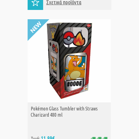
Σχετικά προϊόντα
Pokémon Glass Tumbler with Straws
Pokémon
ΑΓΟΡΑ
Α
Charizard 480 ml
Pikachu
11,99€
11
Τιμή:
Τιμή: