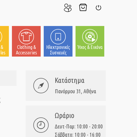
Ο
Το
Σύνδεση
Λογαριασμός
Καλάθι
μου
μου
 &
Clothing &
Ηλεκτρονικές
Ήχος & Εικόνα
les
Accessories
Συσκευές
Κατάστημα
Πανόρμου 31, Αθήνα
ς
Ωράριο
Δευτ-Παρ: 10:00 - 20:00
Σάββατο: 10:00 - 16:00