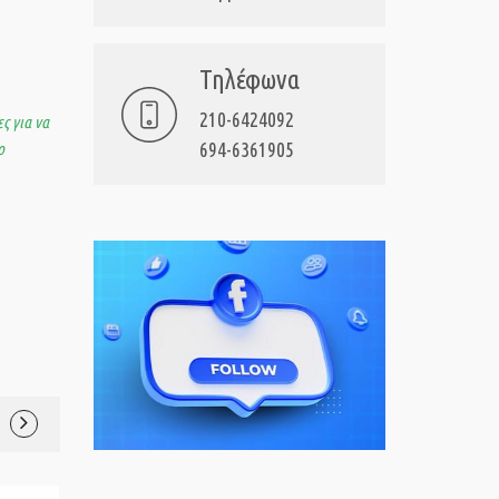
Τηλέφωνα
210-6424092
ς για να
694-6361905
ο