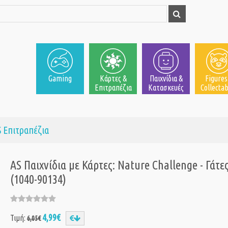
Gaming
Κάρτες &
Παιχνίδια &
Figures
Επιτραπέζια
Κατασκευές
Collectab
 Επιτραπέζια
AS Παιχνίδια με Κάρτες: Nature Challenge - Γάτε
(1040-90134)
4,99€
Τιμή:
6,05€