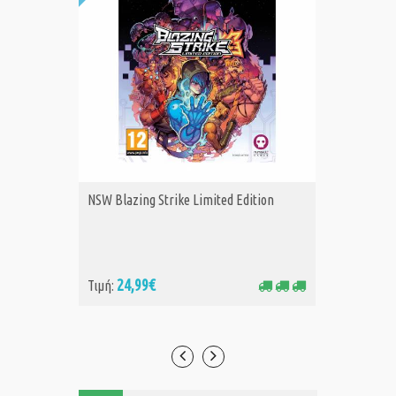
NSW Blazing Strike Limited Edition
NSW Son
ΑΓΟΡΑ
Α
Switch)
24,99€
37
Τιμή:
Τιμή: