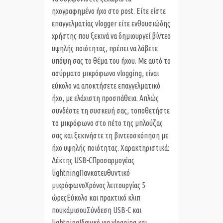
ηχογραφημένο ήχο στο post. Είτε είστε
επαγγελματίας vlogger είτε ενθουσιώδης
χρήστης που ξεκινά να δημιουργεί βίντεο
υψηλής ποιότητας, πρέπει να λάβετε
υπόψη σας το θέμα του ήχου. Με αυτό το
ασύρματο μικρόφωνο vlogging, είναι
εύκολο να αποκτήσετε επαγγελματικό
ήχο, με ελάχιστη προσπάθεια. Απλώς
συνδέστε τη συσκευή σας, τοποθετήστε
το μικρόφωνο στο πέτο της μπλούζας
σας και ξεκινήστε τη βιντεοσκόπηση με
ήχο υψηλής ποιότητας. Χαρακτηριστικά:
Δέκτης USB-CΠροσαρμογέας
lightningΠανκατευθυντικό
μικρόφωνοΧρόνος λειτουργίας 5
ώρεςΕύκολο και πρακτικό κλιπ
πουκάμισουΣύνδεση USB-C και
lightningΙδανικό για vlogging και