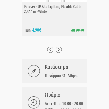
Forever - USB to Lighting Flexible Cable
Baseus 
ΑΓΟΡΑ
Α
2,4A 1m - White
1m Πράσ
4,90€
4,
Τιμή:
Τιμή:
Κατάστημα
Πανόρμου 31, Αθήνα
Ωράριο
Δευτ-Παρ: 10:00 - 20:00