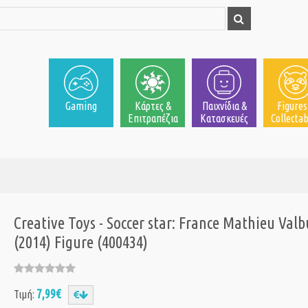
Gaming
Κάρτες &
Παιχνίδια &
Figures
Επιτραπέζια
Κατασκευές
Collectab
Creative Toys - Soccer star: France Mathieu Val
(2014) Figure (400434)
7,99€
Τιμή: