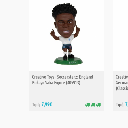
Creative Toys - Soccerstarz: England
Creativ
ΑΓΟΡΑ
Bukayo Saka Figure (405913)
Germai
(Classi
7,99€
7
Τιμή:
Τιμή: