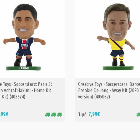
e Toys - Soccerstarz: Paris St
Creative Toys - Soccerstarz: Barc
ΑΓΟΡΑ
ΑΓΟΡΑ
n Achraf Hakimi - Home Kit
Frenkie De Jong - Away Kit (2020
c Kit) (405574)
version) (405062)
,99€
7,99€
Τιμή: