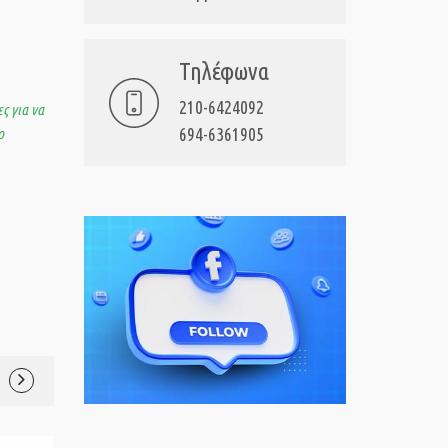
Τηλέφωνα
210-6424092
ς για να
694-6361905
ο