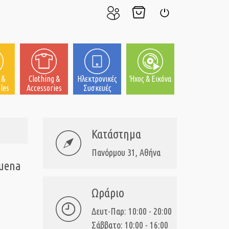
Ο
Το
Σύνδεση
Λογαριασμός
Καλάθι
μου
μου
 &
Clothing &
Ηλεκτρονικές
Ήχος & Εικόνα
les
Accessories
Συσκευές
Κατάστημα
Πανόρμου 31, Αθήνα
buena
Ωράριο
Δευτ-Παρ: 10:00 - 20:00
Σάββατο: 10:00 - 16:00