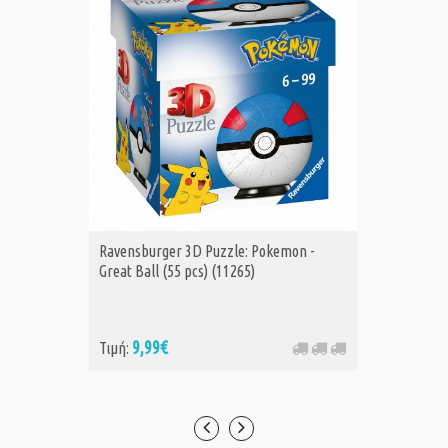
Ravensburger 3D Puzzle: Pokemon -
Ravensb
Great Ball (55 pcs) (11265)
Ultra Ba
9,99€
9,
Τιμή:
Τιμή: