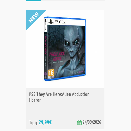
PS5 They Are Here:Alien Abduction
PS5 Astr
ΑΓΟΡΑ
Α
Horror
29,99€
24/09/2026
39
Τιμή:
Τιμή: