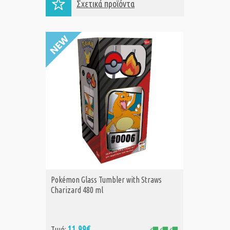
Σχετικά προϊόντα
Pokémon Glass Tumbler with Straws
Pokémon
ΑΓΟΡΑ
Α
Charizard 480 ml
Pikachu
11,99€
11
Τιμή:
Τιμή: