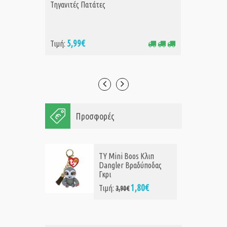
Τηγανιτές Πατάτες
Sonic S
5,99€
5,
Τιμή:
Τιμή:
Προσφορές
TY Mini Boos Κλιπ
Dangler Βραδύποδας
Γκρι
1,80€
Τιμή:
3,90€