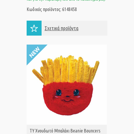
Κωδικός προϊόντος: 6148458
Σχετικά προϊόντα
TY Χνουδωτό Μπαλάκι Beanie Bouncers
TY Χνου
ΑΓΟΡΑ
Α