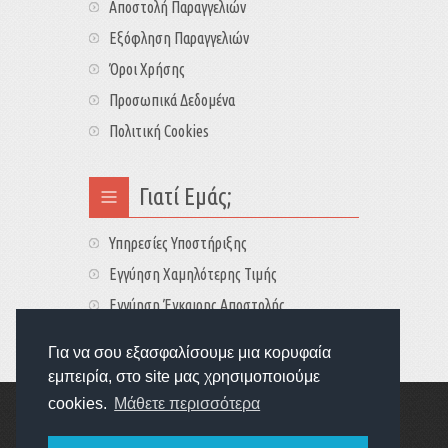
Αποστολή Παραγγελιών
Εξόφληση Παραγγελιών
Όροι Χρήσης
Προσωπικά Δεδομένα
Πολιτική Cookies
Γιατί Εμάς;
Υπηρεσίες Υποστήριξης
Εγγύηση Χαμηλότερης Τιμής
Εγγύηση Έγκαιρης Αποστολής
Τιμές - Διαθεσιμότητες
Για να σου εξασφαλίσουμε μια κορυφαία
εμπειρία, στο site μας χρησιμοποιούμε
cookies.
Μάθετε περισσότερα
Copyright © 2022
GameExplorers
Οι τιμές περιλαμβάνουν ΦΠΑ 24%