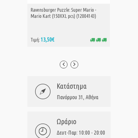
Ravensburger Puzzle: Super Mario -
Ravensb
ΑΓΟΡΑ
Α
Mario Kart (150XXL pcs) (12004143)
Vacation
(120042
13,50€
16
Τιμή:
Τιμή:
Κατάστημα
Πανόρμου 31, Αθήνα
Ωράριο
Δευτ-Παρ: 10:00 - 20:00