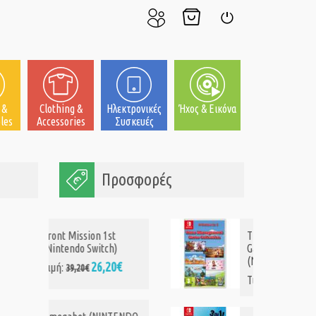
Ο
Το
Σύνδεση
Λογαριασμός
Καλάθι
μου
μου
 &
Clothing &
Ηλεκτρονικές
Ήχος & Εικόνα
les
Accessories
Συσκευές
Προσφορές
Front Mission 1st
(Nintendo Switch)
26,20€
Τιμή:
39,20€