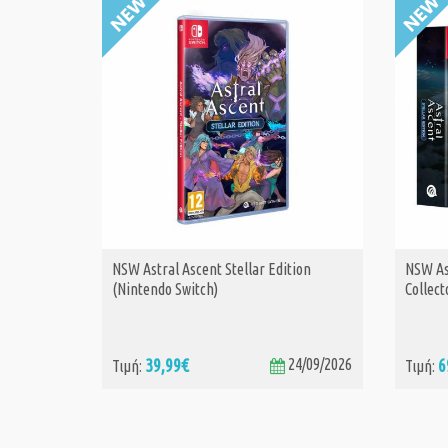
NSW Astral Ascent Stellar Edition
NSW Ast
ΑΓΟΡΑ
(Nintendo Switch)
Collect
39,99€
24/09/2026
6
Τιμή:
Τιμή: