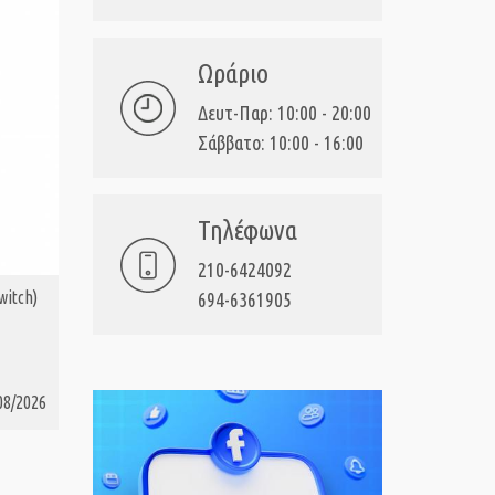
Ωράριο
Δευτ-Παρ: 10:00 - 20:00
Σάββατο: 10:00 - 16:00
Τηλέφωνα
210-6424092
witch)
NSW DEER & BOY DELUXE EDITION
NSW The G
694-6361905
ΑΓΟΡΑ
ΑΓ
(Nintendo Switch)
(Nintendo
08/2026
39,99€
20/10/2026
39,
Τιμή:
Τιμή: