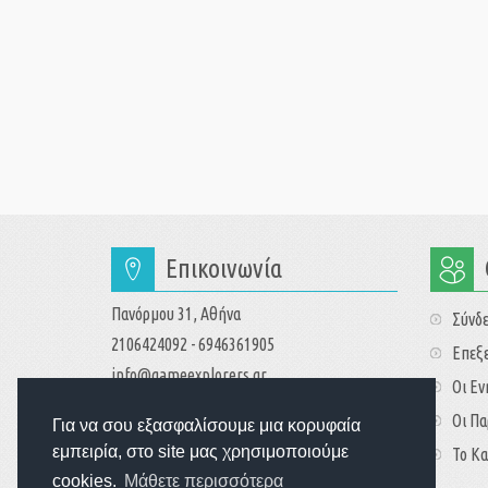
Επικοινωνία
Πανόρμου 31, Αθήνα
Σύνδ
2106424092 - 6946361905
Επεξε
info@gameexplorers.gr
Οι Ε
Οι Πα
Για να σου εξασφαλίσουμε μια κορυφαία
εμπειρία, στο site μας χρησιμοποιούμε
Το Κα
cookies.
Μάθετε περισσότερα