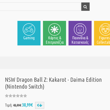
Gaming
Κάρτες &
Παιχνίδια &
Figures
Επιτραπέζια
Κατασκευές
Collectab
NSW Dragon Ball Z: Kakarot - Daima Edition
(Nintendo Switch)
38,99€
Τιμή:
40,99€