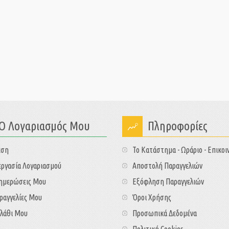
Ο Λογαριασμός Μου
Πληροφορίες
εση
Το Κατάστημα - Ωράριο - Επικοι
ργασία Λογαριασμού
Αποστολή Παραγγελιών
νημερώσεις Μου
Εξόφληση Παραγγελιών
ραγγελίες Μου
Όροι Χρήσης
λάθι Μου
Προσωπικά Δεδομένα
Πολιτική Cookies