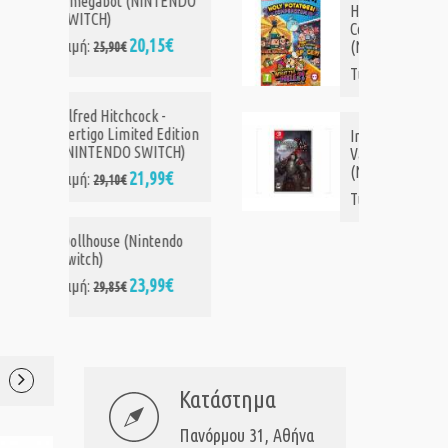
Omegabot (NINTENDO
SWITCH)
20,15€
Τιμή:
25,90€
Alfred Hitchcock -
Vertigo Limited Edition
(NINTENDO SWITCH)
21,99€
Τιμή:
29,10€
Dollhouse (Nintendo
Switch)
23,99€
Τιμή:
29,85€
Κατάστημα
Πανόρμου 31, Αθήνα