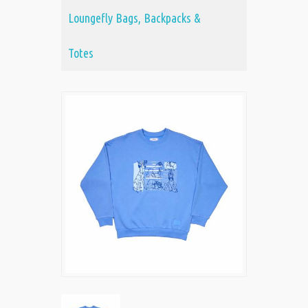
Loungefly Bags, Backpacks &
Totes