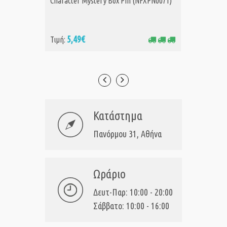
Character Mystery Box Pin (NFXPN0071)
Mandalo
Backpac
5,49€
69
Τιμή:
Τιμή:
Κατάστημα
Πανόρμου 31, Αθήνα
Ωράριο
Δευτ-Παρ: 10:00 - 20:00
Σάββατο: 10:00 - 16:00