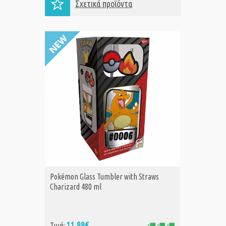
Σχετικά προϊόντα
Pokémon Glass Tumbler with Straws
Pokémon
ΑΓΟΡΑ
Α
Charizard 480 ml
Pikachu
11,99€
11
Τιμή:
Τιμή: