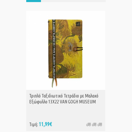
Τριπλό Ταξιδιωτικό Τετράδιο με Μαλακό
Τετράδι
Α
Εξώφυλλο 13X22 VAN GOGH MUSEUM
φύλλα D
Marie
11,99€
11
Τιμή:
Τιμή: