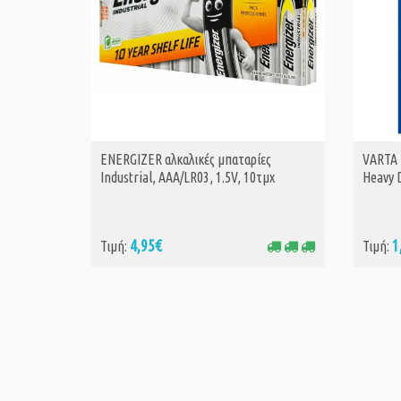
ENERGIZER αλκαλικές μπαταρίες
VARTA 
ΑΓΟΡΑ
Industrial, AAA/LR03, 1.5V, 10τμχ
Heavy D
4,95€
1
Τιμή:
Τιμή: