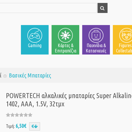
Gaming
Κάρτες &
Παιχνίδια &
Figures
Επιτραπέζια
Κατασκευές
Collectab
ί
Βασικές Μπαταρίες
POWERTECH αλκαλικές μπαταρίες Super Alkalin
1402, AAA, 1.5V, 32τμχ
6,50€
Τιμή: