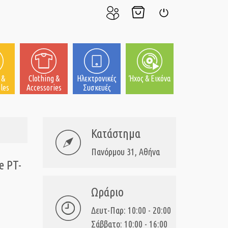
Ο
Το
Σύνδεση
Λογαριασμός
Καλάθι
μου
μου
 &
Clothing &
Ηλεκτρονικές
Ήχος & Εικόνα
les
Accessories
Συσκευές
Κατάστημα
Πανόρμου 31, Αθήνα
e PT-
Ωράριο
Δευτ-Παρ: 10:00 - 20:00
Σάββατο: 10:00 - 16:00