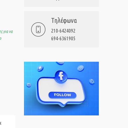
Τηλέφωνα
210-6424092
ς για να
694-6361905
ο
ε