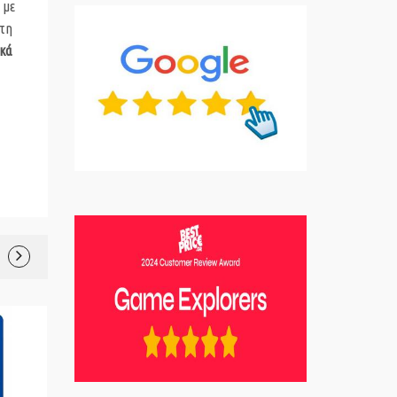
 με
ετη
ικά