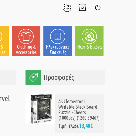
Ο
Το
Σύνδεση
Λογαριασμός
Καλάθι
μου
μου
 &
Clothing &
Ηλεκτρονικές
Ήχος & Εικόνα
les
Accessories
Συσκευές
Προσφορές
rvel
AS Clementoni
Writable Black Board
Puzzle - Cheers
(1000pcs) (1260-39467)
13,40€
Τιμή:
17,25€