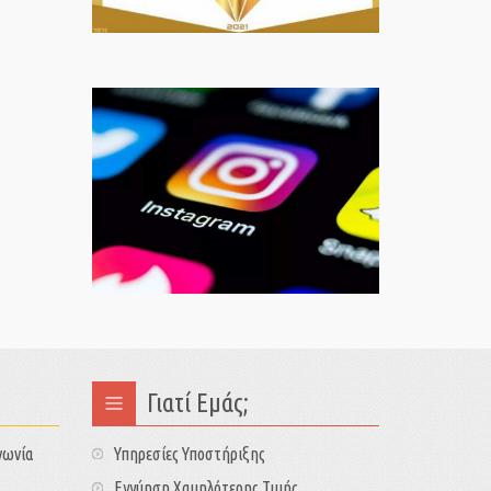
Γιατί Εμάς;
νωνία
Υπηρεσίες Υποστήριξης
Εγγύηση Χαμηλότερης Τιμής