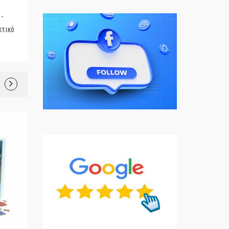
-
κτικό