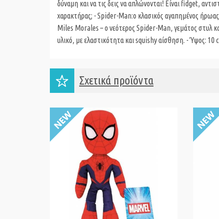
δύναμη και να τις δεις να απλώνονται! Είναι fidget, αντι
χαρακτήρας; - Spider-Man:ο κλασικός αγαπημένος ήρωας
Miles Morales – ο νεότερος Spider-Man, γεμάτος στυλ κ
υλικό, με ελαστικότητα και squishy αίσθηση. - Ύψος: 10 
Σχετικά προϊόντα