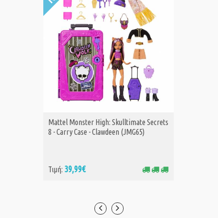
Mattel Monster High: Skulltimate Secrets
Mattel 
ΑΓΟΡΑ
Α
8 - Carry Case - Clawdeen (JMG65)
Deluxe 
39,99€
22
Τιμή:
Τιμή: