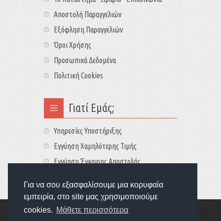
Αποστολή Παραγγελιών
Εξόφληση Παραγγελιών
Όροι Χρήσης
Προσωπικά Δεδομένα
Πολιτική Cookies
Γιατί Εμάς;
Υπηρεσίες Υποστήριξης
Εγγύηση Χαμηλότερης Τιμής
Εγγύηση Έγκαιρης Αποστολής
Τιμές - Διαθεσιμότητες
Για να σου εξασφαλίσουμε μια κορυφαία
εμπειρία, στο site μας χρησιμοποιούμε
cookies.
Μάθετε περισσότερα
Copyright © 2022
GameExplorers