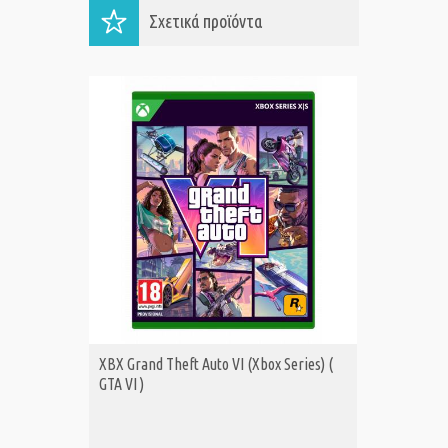
Σχετικά προϊόντα
XBX Grand Theft Auto VI (Xbox Series) (
XBS FAB
ΑΓΟΡΑ
Α
GTA VI )