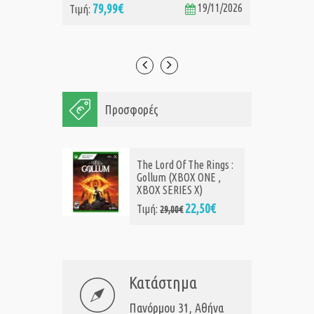
79,99€
19/11/2026
74
Τιμή:
Τιμή:
Προσφορές
The Lord Of The Rings :
Gollum (XBOX ONE ,
XBOX SERIES X)
22,50€
Τιμή:
29,00€
Κατάστημα
Πανόρμου 31, Αθήνα