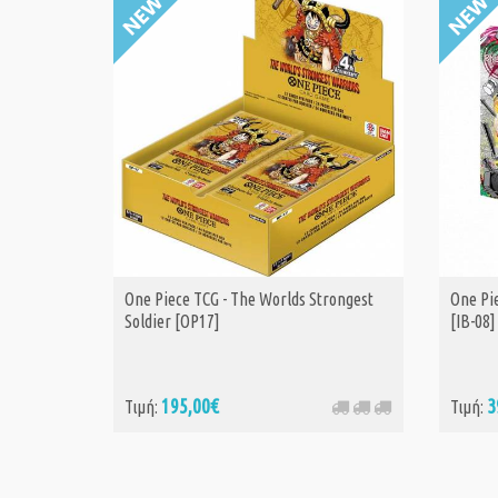
One Piece TCG - The Worlds Strongest
One Pie
Soldier [OP17]
[IB-08]
195,00€
3
Τιμή:
Τιμή: