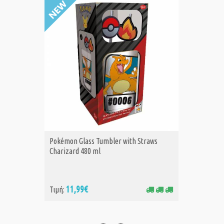
Pokémon Glass Tumbler with Straws
Pokémon
ΑΓΟΡΑ
Α
Charizard 480 ml
Pikachu
11,99€
11
Τιμή:
Τιμή: