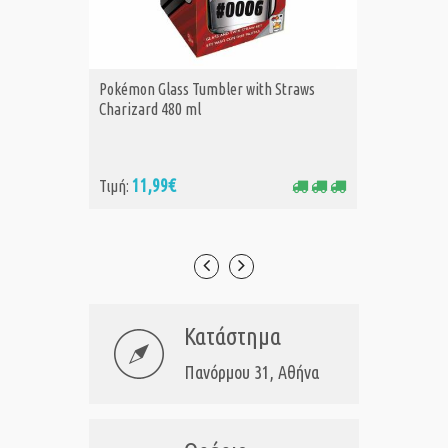
Pokémon Glass Tumbler with Straws
Pokémon
ΑΓΟΡΑ
Α
Charizard 480 ml
Pikachu
11,99€
11
Τιμή:
Τιμή:
Κατάστημα
Πανόρμου 31, Αθήνα