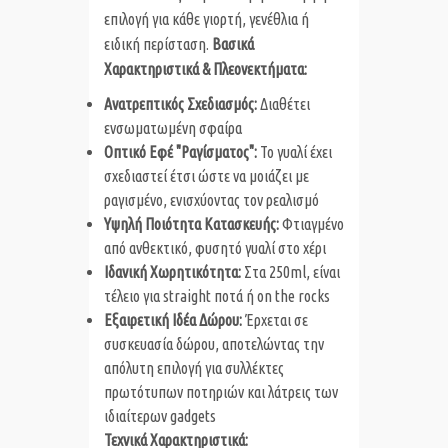
επιλογή για κάθε γιορτή, γενέθλια ή
ειδική περίσταση.
Βασικά
Χαρακτηριστικά & Πλεονεκτήματα:
Ανατρεπτικός Σχεδιασμός:
Διαθέτει
ενσωματωμένη σφαίρα
Οπτικό Εφέ "Ραγίσματος":
Το γυαλί έχει
σχεδιαστεί έτσι ώστε να μοιάζει με
ραγισμένο, ενισχύοντας τον ρεαλισμό
Υψηλή Ποιότητα Κατασκευής:
Φτιαγμένο
από ανθεκτικό, φυσητό γυαλί στο χέρι
Ιδανική Χωρητικότητα:
Στα 250ml, είναι
τέλειο για straight ποτά ή on the rocks
Εξαιρετική Ιδέα Δώρου:
Έρχεται σε
συσκευασία δώρου, αποτελώντας την
απόλυτη επιλογή για συλλέκτες
πρωτότυπων ποτηριών και λάτρεις των
ιδιαίτερων gadgets
Τεχνικά Χαρακτηριστικά: