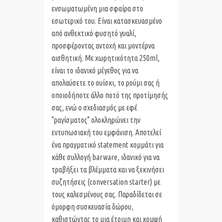
ενσωματωμένη μια σφαίρα στο
εσωτερικό του.
Είναι κατασκευασμένο
από ανθεκτικό φυσητό γυαλί,
προσφέροντας αντοχή και μοντέρνα
αισθητική. Mε χωρητικότητα 250ml,
είναι το ιδανικό μέγεθος για να
απολαύσετε το ουίσκι, το ρούμι σας ή
οποιοδήποτε άλλο ποτό της προτίμησής
σας, ενώ ο σχεδιασμός με εφέ
"ραγίσματος" ολοκληρώνει την
εντυπωσιακή του εμφάνιση. Αποτελεί
ένα πραγματικό statement κομμάτι για
κάθε συλλογή barware, ιδανικό για να
τραβήξει τα βλέμματα και να ξεκινήσει
συζητήσεις (conversation starter) με
τους καλεσμένους σας. Παραδίδεται σε
όμορφη συσκευασία δώρου,
καθιστώντας το μια έτοιμη και κομψή