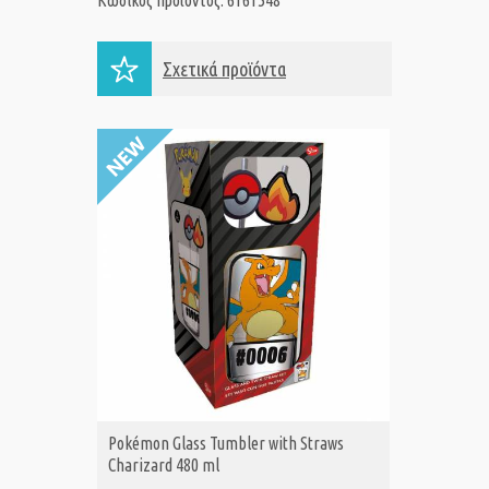
Κωδικός προϊόντος: 6161548
Σχετικά προϊόντα
Pokémon Glass Tumbler with Straws
Pokémon
ΑΓΟΡΑ
Α
Charizard 480 ml
Pikachu