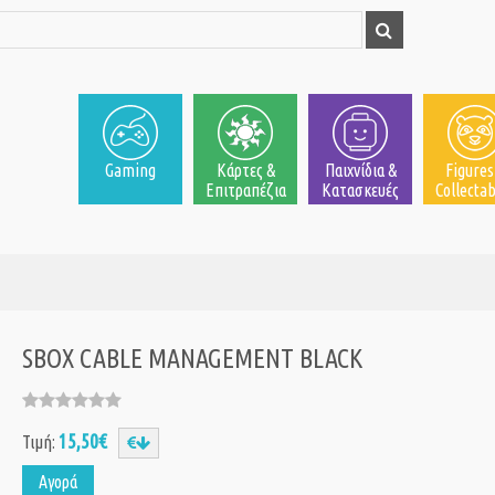
Gaming
Κάρτες &
Παιχνίδια &
Figures
Επιτραπέζια
Κατασκευές
Collectab
SBOX CABLE MANAGEMENT BLACK
15,50€
Τιμή:
Αγορά