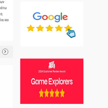
των
 κάτω
χη
ια και