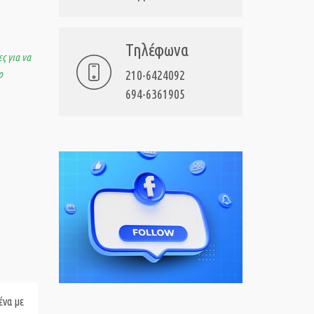
Τηλέφωνα
ς για να
ο
210-6424092
694-6361905
ένα με