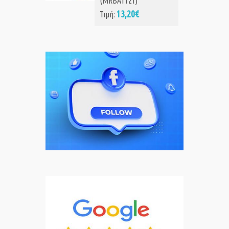
(MRBAT121)
13,20€
Τιμή: