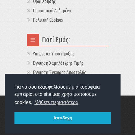
Όροι Χρήσης
Προσωπικά Δεδομένα
Πολιτική Cookies
Γιατί Εμάς;
Υπηρεσίες Υποστήριξης
Εγγύηση Χαμηλότερης Τιμής
Εγγύηση Έγκαιρης Αποστολής
Τιμές - Διαθεσιμότητες
Για να σου εξασφαλίσουμε μια κορυφαία
εμπειρία, στο site μας χρησιμοποιούμε
cookies.
Μάθετε περισσότερα
Copyright © 2022
GameExplorers
Οι τιμές περιλαμβάνουν ΦΠΑ 24%
Αποδοχή