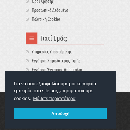
Όροι Χρήσης
Προσωπικά Δεδομένα
Πολιτική Cookies
Γιατί Εμάς;
Υπηρεσίες Υποστήριξης
Εγγύηση Χαμηλότερης Τιμής
Εγγύηση Έγκαιρης Αποστολής
Τιμές - Διαθεσιμότητες
Για να σου εξασφαλίσουμε μια κορυφαία
εμπειρία, στο site μας χρησιμοποιούμε
cookies.
Μάθετε περισσότερα
Copyright © 2022
GameExplorers
Οι τιμές περιλαμβάνουν ΦΠΑ 24%
Αποδοχή