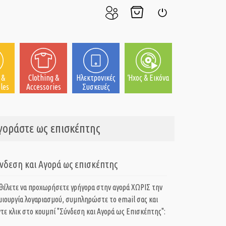
Ο
Το
Σύνδεση
Λογαριασμός
Καλάθι
μου
μου
 &
Clothing &
Ηλεκτρονικές
Ήχος & Εικόνα
les
Accessories
Συσκευές
Αγοράστε ως επισκέπτης
νδεση και Αγορά ως επισκέπτης
 θέλετε να προχωρήσετε γρήγορα στην αγορά ΧΩΡΙΣ την
μιουργία λογαριασμού, συμπληρώστε το email σας και
τε κλικ στο κουμπί "Σύνδεση και Αγορά ως Eπισκέπτης":