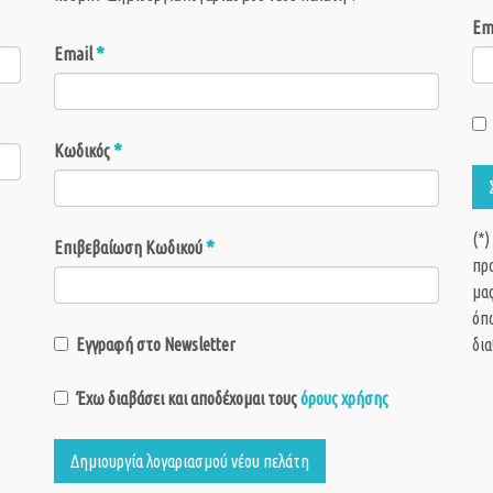
Em
*
Email
*
Κωδικός
(*)
*
Επιβεβαίωση Κωδικού
πρ
μας
όπω
Εγγραφή στο Newsletter
δια
Έχω διαβάσει και αποδέχομαι τους
όρους χρήσης
Δημιουργία λογαριασμού νέου πελάτη