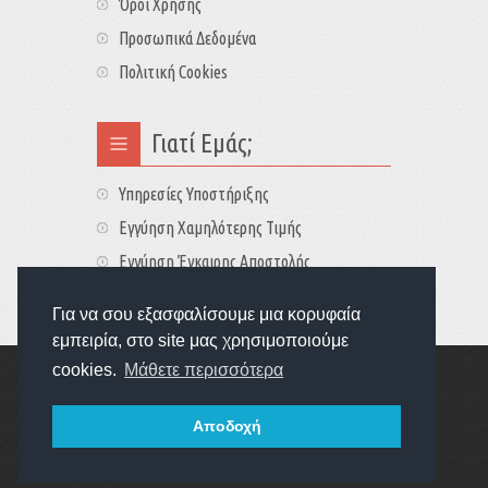
Όροι Χρήσης
Προσωπικά Δεδομένα
Πολιτική Cookies
Γιατί Εμάς;
Υπηρεσίες Υποστήριξης
Εγγύηση Χαμηλότερης Τιμής
Εγγύηση Έγκαιρης Αποστολής
Τιμές - Διαθεσιμότητες
Για να σου εξασφαλίσουμε μια κορυφαία
εμπειρία, στο site μας χρησιμοποιούμε
cookies.
Μάθετε περισσότερα
Copyright © 2022
GameExplorers
Οι τιμές περιλαμβάνουν ΦΠΑ 24%
Αποδοχή