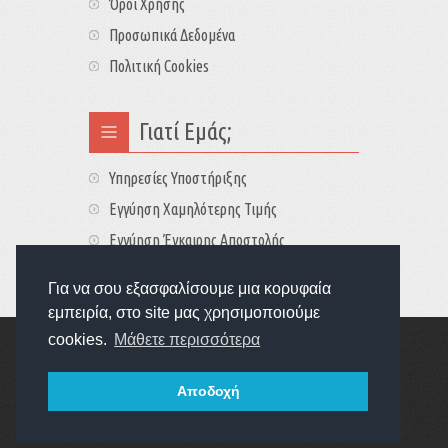
Όροι Χρήσης
Προσωπικά Δεδομένα
Πολιτική Cookies
Γιατί Εμάς;
Υπηρεσίες Υποστήριξης
Εγγύηση Χαμηλότερης Τιμής
Εγγύηση Έγκαιρης Αποστολής
Τιμές - Διαθεσιμότητες
Για να σου εξασφαλίσουμε μια κορυφαία
εμπειρία, στο site μας χρησιμοποιούμε
cookies.
Μάθετε περισσότερα
Copyright © 2022
GameExplorers
Οι τιμές περιλαμβάνουν ΦΠΑ 24%
Αποδοχή