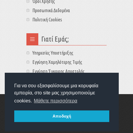
Όροι Χρήσης
Προσωπικά Δεδομένα
Πολιτική Cookies
Γιατί Εμάς;
Υπηρεσίες Υποστήριξης
Εγγύηση Χαμηλότερης Τιμής
Εγγύηση Έγκαιρης Αποστολής
Τιμές - Διαθεσιμότητες
Για να σου εξασφαλίσουμε μια κορυφαία
εμπειρία, στο site μας χρησιμοποιούμε
cookies.
Μάθετε περισσότερα
Copyright © 2022
GameExplorers
Οι τιμές περιλαμβάνουν ΦΠΑ 24%
Αποδοχή