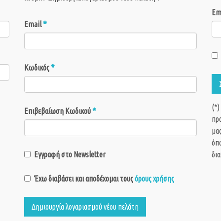
Em
*
Email
*
Κωδικός
(*)
*
Επιβεβαίωση Κωδικού
πρ
μας
όπω
Εγγραφή στο Newsletter
δια
Έχω διαβάσει και αποδέχομαι τους
όρους χρήσης
Δημιουργία λογαριασμού νέου πελάτη