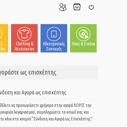
Ο
Το
Σύνδεση
Λογαριασμός
Καλάθι
μου
μου
 &
Clothing &
Ηλεκτρονικές
Ήχος & Εικόνα
les
Accessories
Συσκευές
Αγοράστε ως επισκέπτης
νδεση και Αγορά ως επισκέπτης
 θέλετε να προχωρήσετε γρήγορα στην αγορά ΧΩΡΙΣ την
μιουργία λογαριασμού, συμπληρώστε το email σας και
τε κλικ στο κουμπί "Σύνδεση και Αγορά ως Eπισκέπτης":