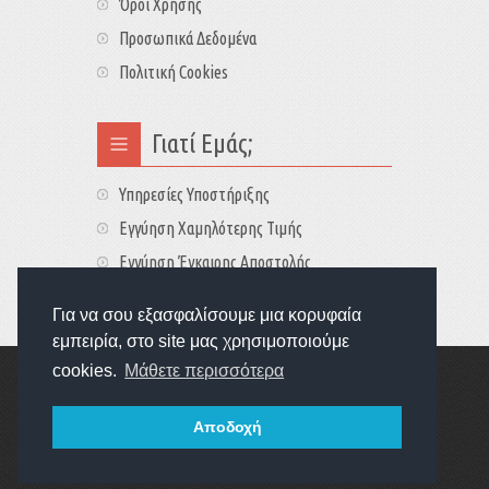
Όροι Χρήσης
Προσωπικά Δεδομένα
Πολιτική Cookies
Γιατί Εμάς;
Υπηρεσίες Υποστήριξης
Εγγύηση Χαμηλότερης Τιμής
Εγγύηση Έγκαιρης Αποστολής
Τιμές - Διαθεσιμότητες
Για να σου εξασφαλίσουμε μια κορυφαία
εμπειρία, στο site μας χρησιμοποιούμε
cookies.
Μάθετε περισσότερα
Copyright © 2022
GameExplorers
Οι τιμές περιλαμβάνουν ΦΠΑ 24%
Αποδοχή