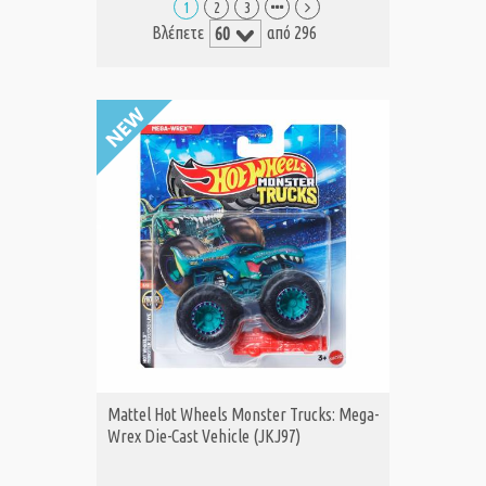
1
2
3
Βλέπετε
από 296
Mattel Hot Wheels Monster Trucks: Mega-
Wrex Die-Cast Vehicle (JKJ97)