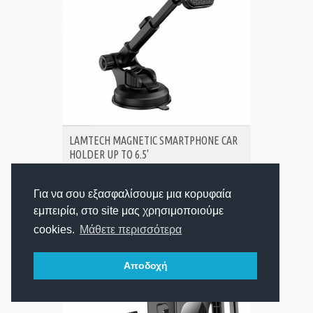
ΑΓΟΡΑ
LAMTECH MAGNETIC SMARTPHONE CAR
HOLDER UP TO 6.5'
Για να σου εξασφαλίσουμε μια κορυφαία
8,25€
Τιμή:
εμπειρία, στο site μας χρησιμοποιούμε
cookies.
Μάθετε περισσότερα
Αποδοχή