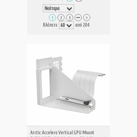
1
2
3
Βλέπετε
από 204
ΑΓΟΡΑ
Arctic Accelero Vertical GPU Mount