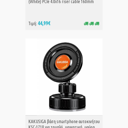
(White) PCIe 4.0x16 riser cable 160mm
44,99€
Τιμή:
ΑΓΟΡΑ
KAKUSIGA βάση smartphone αυτοκινήτου
KSC-1718 για ταμπλό, μαγνητική, μαύρη