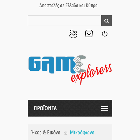
Αποστολές σε Ελλάδα και Κύπρο
Ο
Το
Σύνδεση
Λογαριασμός
Καλάθι
μου
μου
ΠΡΟΪΟΝΤΑ
Ήχος & Εικόνα
Μικρόφωνα