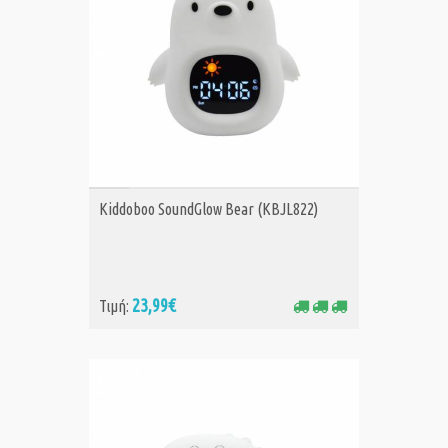
ΑΓΟΡΑ
Kiddoboo SoundGlow Bear (KBJL822)
23,99€
Τιμή: