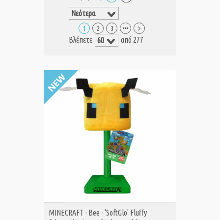
1
2
3
Βλέπετε
από 277
ΑΓΟΡΑ
MINECRAFT - Bee - 'SoftGlo' Fluffy