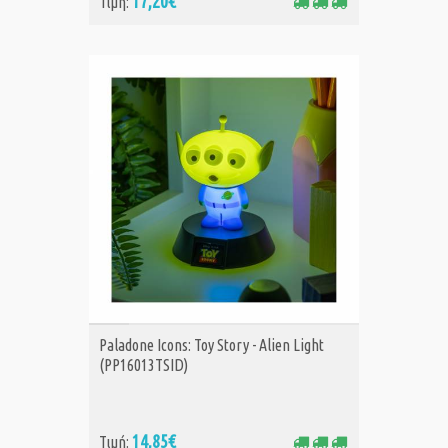
17,20€
Τιμή:
ΑΓΟΡΑ
Paladone Icons: Toy Story - Alien Light
(PP16013TSID)
14,85€
Τιμή: