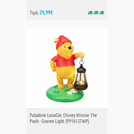
29,99€
Τιμή:
ΑΓΟΡΑ
Paladone LunaGlo: Disney Winnie The
Pooh - Gnome Light (PP16127WP)