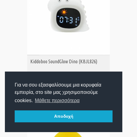
ΑΓΟΡΑ
Kiddoboo SoundGlow Dino (KBJL826)
Για να σου εξασφαλίσουμε μια κορυφαία
24,99€
Τιμή:
εμπειρία, στο site μας χρησιμοποιούμε
cookies.
Μάθετε περισσότερα
Αποδοχή