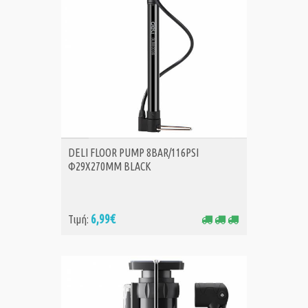
ΑΓΟΡΑ
DELI FLOOR PUMP 8BAR/116PSI
Φ29X270MM BLACK
6,99€
Τιμή: