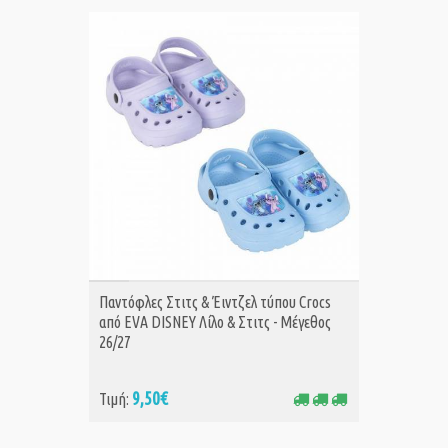
ΑΓΟΡΑ
Παντόφλες Στιτς & Έιντζελ τύπου Crocs
από EVA DISNEY Λίλο & Στιτς - Μέγεθος
26/27
9,50€
Τιμή: