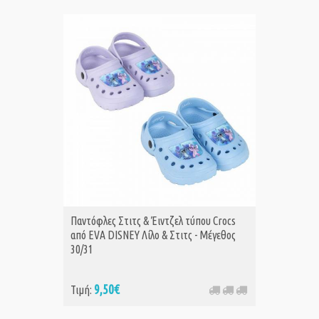
Παντόφλες Στιτς & Έιντζελ τύπου Crocs
από EVA DISNEY Λίλο & Στιτς - Μέγεθος
30/31
9,50€
Τιμή: