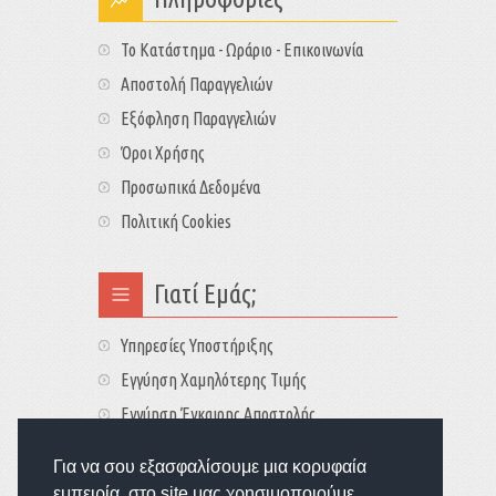
Το Κατάστημα - Ωράριο - Επικοινωνία
Αποστολή Παραγγελιών
Εξόφληση Παραγγελιών
Όροι Χρήσης
Προσωπικά Δεδομένα
Πολιτική Cookies
Γιατί Εμάς;
Υπηρεσίες Υποστήριξης
Εγγύηση Χαμηλότερης Τιμής
Εγγύηση Έγκαιρης Αποστολής
Τιμές - Διαθεσιμότητες
Για να σου εξασφαλίσουμε μια κορυφαία
εμπειρία, στο site μας χρησιμοποιούμε