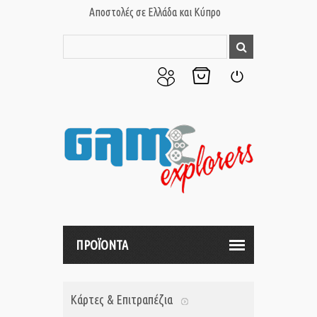
Αποστολές σε Ελλάδα και Κύπρο
Ο
Το
Σύνδεση
Λογαριασμός
Καλάθι
μου
μου
ΠΡΟΪΟΝΤΑ
Κάρτες & Επιτραπέζια