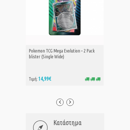
Pokemon TCG Mega Evolution – 2 Pack
Pokemon
ΑΓΟΡΑ
Α
blister (Single Wide)
Collecti
14,99€
49
Τιμή:
Τιμή:
Κατάστημα