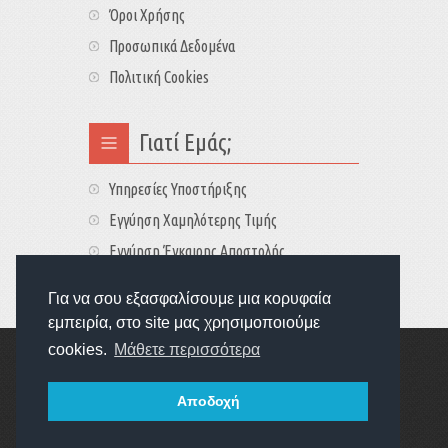
Όροι Χρήσης
Προσωπικά Δεδομένα
Πολιτική Cookies
Γιατί Εμάς;
Υπηρεσίες Υποστήριξης
Εγγύηση Χαμηλότερης Τιμής
Εγγύηση Έγκαιρης Αποστολής
Τιμές - Διαθεσιμότητες
Για να σου εξασφαλίσουμε μια κορυφαία
εμπειρία, στο site μας χρησιμοποιούμε
cookies.
Μάθετε περισσότερα
Copyright © 2022
GameExplorers
Οι τιμές περιλαμβάνουν ΦΠΑ 24%
Αποδοχή