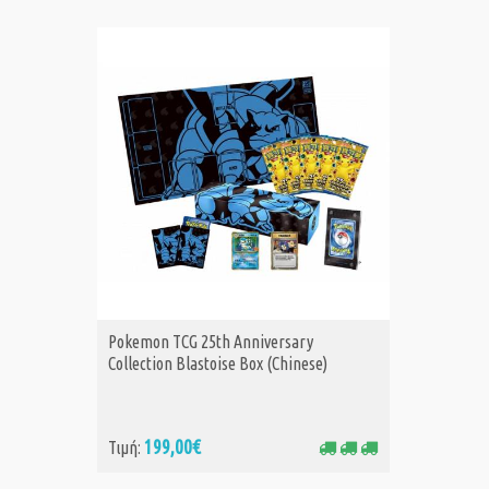
Pokemon TCG 25th Anniversary
Pokemon
ΑΓΟΡΑ
Α
Collection Blastoise Box (Chinese)
Collecti
199,00€
18
Τιμή:
Τιμή: