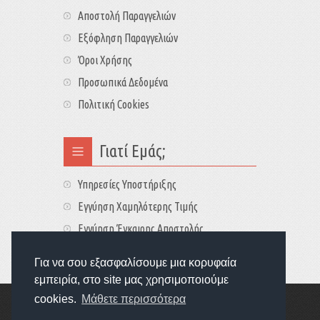
Αποστολή Παραγγελιών
Εξόφληση Παραγγελιών
Όροι Χρήσης
Προσωπικά Δεδομένα
Πολιτική Cookies
Γιατί Εμάς;
Υπηρεσίες Υποστήριξης
Εγγύηση Χαμηλότερης Τιμής
Εγγύηση Έγκαιρης Αποστολής
Τιμές - Διαθεσιμότητες
Για να σου εξασφαλίσουμε μια κορυφαία
εμπειρία, στο site μας χρησιμοποιούμε
cookies.
Μάθετε περισσότερα
Copyright © 2022
GameExplorers