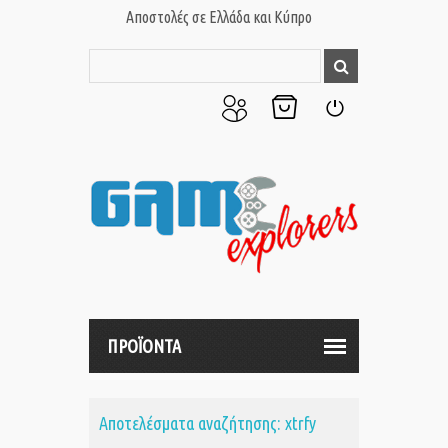
Αποστολές σε Ελλάδα και Κύπρο
Ο
Το
Σύνδεση
Λογαριασμός
Καλάθι
μου
μου
ΠΡΟΪΟΝΤΑ
Αποτελέσματα αναζήτησης: xtrfy