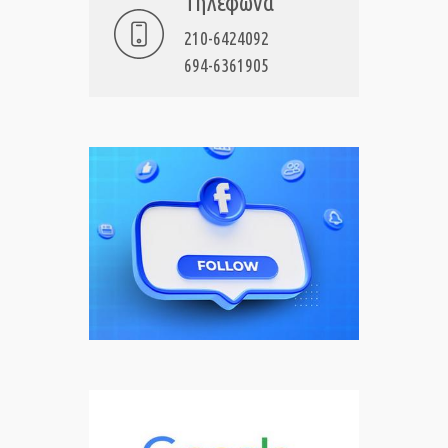
Τηλέφωνα
210-6424092
694-6361905