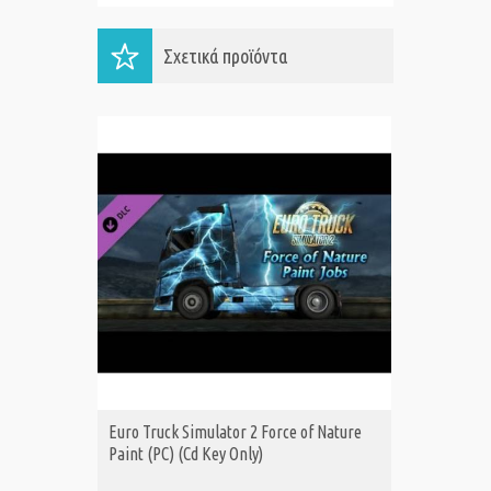
Σχετικά προϊόντα
Euro Truck Simulator 2 Force of Nature
Euro Tru
ΑΓΟΡΑ
Α
Paint (PC) (Cd Key Only)
(PC) (Cd