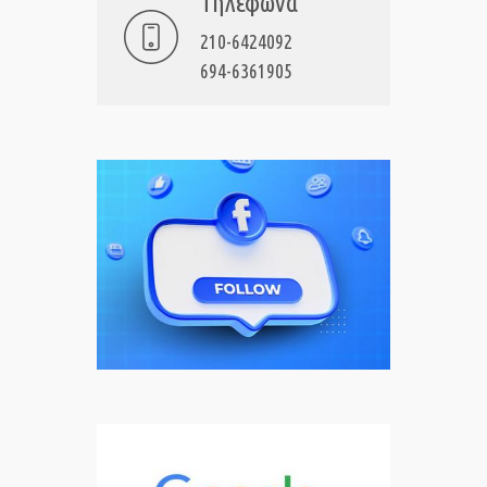
Τηλέφωνα
210-6424092
694-6361905