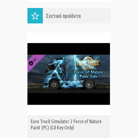
Σχετικά προϊόντα
Euro Truck Simulator 2 Force of Nature
Euro Tru
ΑΓΟΡΑ
Α
Paint (PC) (Cd Key Only)
(PC) (Cd