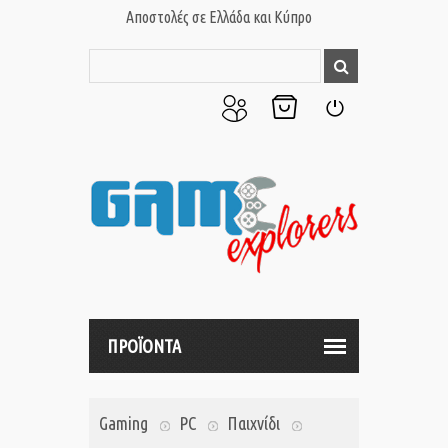
Αποστολές σε Ελλάδα και Κύπρο
Ο
Το
Σύνδεση
Λογαριασμός
Καλάθι
μου
μου
ΠΡΟΪΟΝΤΑ
Gaming
PC
Παιχνίδι