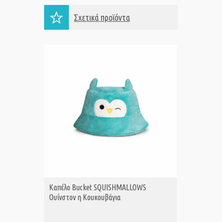
Σχετικά προϊόντα
Καπέλο Bucket SQUISHMALLOWS
Καπέλο
ΑΓΟΡΑ
Ουίνστον η Κουκουβάγια
Μπεζ