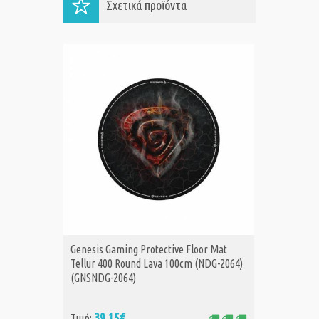
Σχετικά προϊόντα
Genesis Gaming Protective Floor Mat
Genesis
ΑΓΟΡΑ
Tellur 400 Round Lava 100cm (NDG-2064)
Tellur 
(GNSNDG-2064)
2065) (
39,15€
39
Τιμή:
Τιμή: