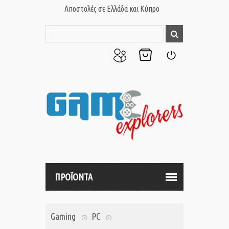
Αποστολές σε Ελλάδα και Κύπρο
Ο
Το
Σύνδεση
Λογαριασμός
Καλάθι
μου
μου
ΠΡΟΪΟΝΤΑ
Gaming
PC